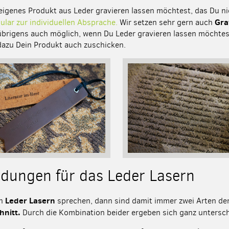
 eigenes Produkt aus Leder gravieren lassen möchtest, das Du ni
Gra
lar zur individuellen Absprache.
Wir setzen sehr gern auch
übrigens auch möglich, wenn Du Leder gravieren lassen möchtest
dazu Dein Produkt auch zuschicken.
ungen für das Leder Lasern
Leder Lasern
on
sprechen, dann sind damit immer zwei Arten der
hnitt.
Durch die Kombination beider ergeben sich ganz untersc