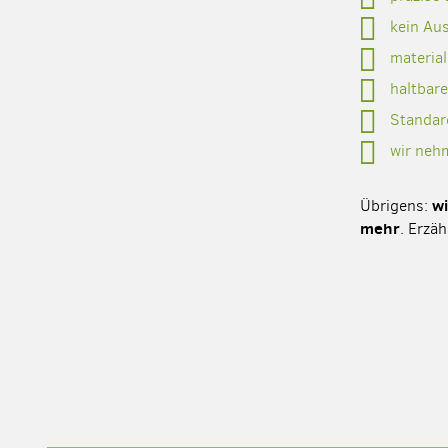
kein Aus
materia
haltbar
Standard
wir neh
wi
Übrigens:
mehr
. Erzäh