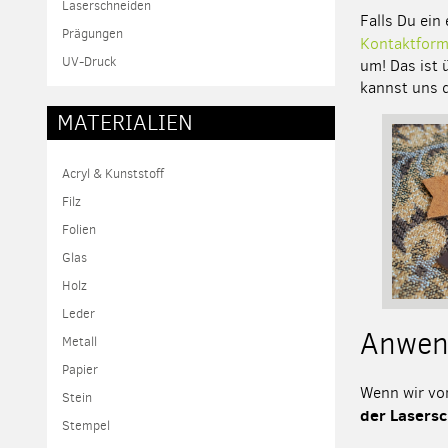
Laserschneiden
Falls Du ein
Prägungen
Kontaktformu
UV-Druck
um! Das ist 
kannst uns 
MATERIALIEN
Acryl & Kunststoff
Filz
Folien
Glas
Holz
Leder
Anwend
Metall
Papier
Wenn wir v
Stein
der Lasersc
Stempel