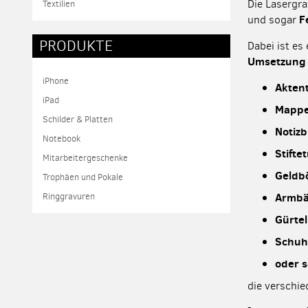
Die Lasergra
Textilien
F
und sogar
PRODUKTE
Dabei ist es
Umsetzung v
iPhone
Akten
iPad
Mapp
Schilder & Platten
Notiz
Notebook
Stiftet
Mitarbeitergeschenke
Geldb
Trophäen und Pokale
Armbä
Ringgravuren
Gürte
Schu
oder s
die verschi