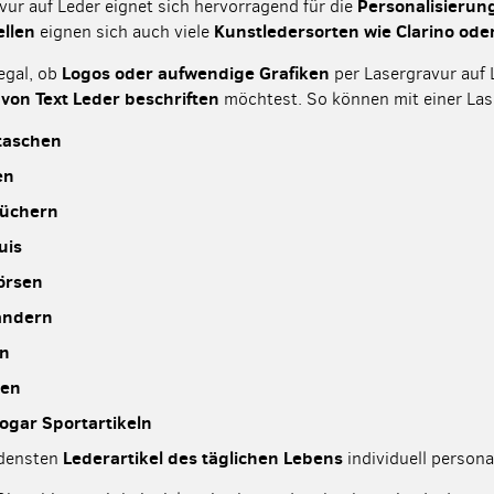
Personalisierun
vur auf Leder eignet sich hervorragend für die
ellen
Kunstledersorten wie Clarino ode
eignen sich auch viele
Logos oder aufwendige Grafiken
 egal, ob
per Lasergravur auf 
on Text Leder beschriften
möchtest. So können mit einer Las
taschen
en
büchern
uis
örsen
ndern
ln
hen
ogar Sportartikeln
Lederartikel des täglichen Lebens
edensten
individuell persona