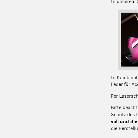
In unserem 
In Kombinati
Leder für Ac
Per Lasersch
Bitte beacht
Schutz des 
voll und di
die Herstell