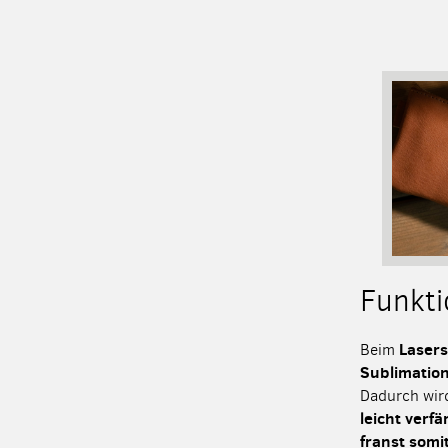
Funkti
Lasers
Beim
Sublimatio
Dadurch wir
leicht verf
franst somit