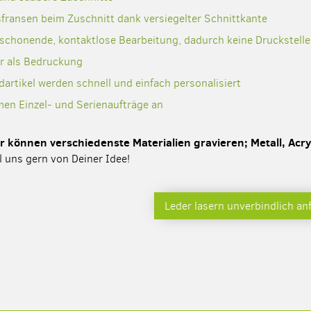
fransen beim Zuschnitt dank versiegelter Schnittkante
lschonende, kontaktlose Bearbeitung, dadurch keine Druckstell
er als Bedruckung
artikel werden schnell und einfach personalisiert
men Einzel- und Serienaufträge an
r können verschiedenste Materialien gravieren; Metall, Acryl
l uns gern von Deiner Idee!
Leder lasern unverbindlich an