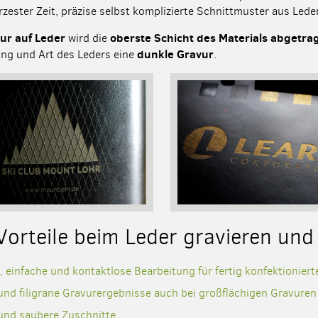
rzester Zeit, präzise selbst komplizierte Schnittmuster aus Lede
ur auf Leder
oberste Schicht des Materials abgetra
wird die
dunkle Gravur
ng und Art des Leders eine
.
Vorteile beim Leder gravieren und
, einfache und kontaktlose Bearbeitung für fertig konfektionier
und filigrane Gravurergebnisse auch bei großflächigen Gravuren
 und saubere Zuschnitte