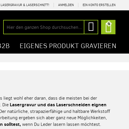
R LASERGRAVUR & LASERSCHNITT!
ANMELDEN
EIN KONTO ERSTELLEN
Mein Wa
0
Suche
Suche
B2B
EIGENES PRODUKT GRAVIEREN
as liegt wohl eher daran, dass die meisten bei der
Lasergravur und das Laserschneiden eignen
. Die
Der natürliche, strapazierfähige und haltbare Werkstoff
arbeitung ergeben sich aber ganz neue Möglichkeiten,
n solltest,
wenn Du Leder lasern lassen möchtest.