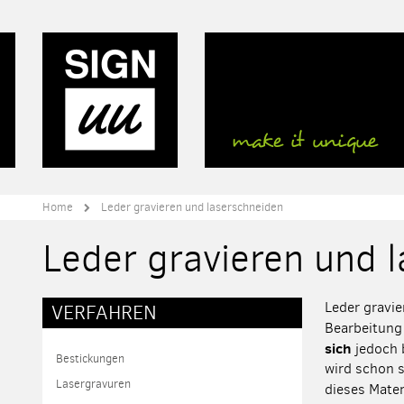
Direkt
zum
Inhalt
Home
Leder gravieren und laserschneiden
Leder gravieren und 
Leder gravie
VERFAHREN
Bearbeitung 
sich
jedoch b
Bestickungen
wird schon s
Lasergravuren
dieses Mater