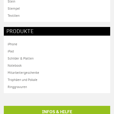
Stein
Stempel
Textilien
PRODUKTE
iPhone
iPad
Schilder & Platten
Notebook
Mitarbeitergeschenke
Trophäen und Pokale
Ringgravuren
INFOS & HILFE