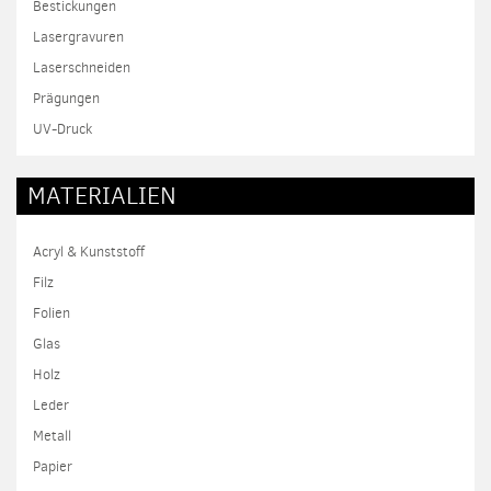
Bestickungen
Lasergravuren
Laserschneiden
Prägungen
UV-Druck
MATERIALIEN
Acryl & Kunststoff
Filz
Folien
Glas
Holz
Leder
Metall
Papier