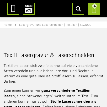
Direkt
Suche
Mein
0
zum
Inhalt
Home
Lasergravur und Laserschneiden | Textilien | SIGNUU
Textil Lasergravur & Laserschneiden
Textilien lassen sich zweifelsohne auf viele verschiedene
Arten veredeln und alle haben ihre Vor- und Nachteile.
Warum es eine gute Idee ist, Stoff lasern zu lassen, erfährst
Du hier.
ganz verschiedene Textilien
Zum einen können wir
lasern
, siehe “Anwendungen” weiter unten im Text. Zum
Stoffe Laserschneiden als
anderen können wir sowohl
auch Lasergravieren
. Selbst komplizierte Schnittmuster